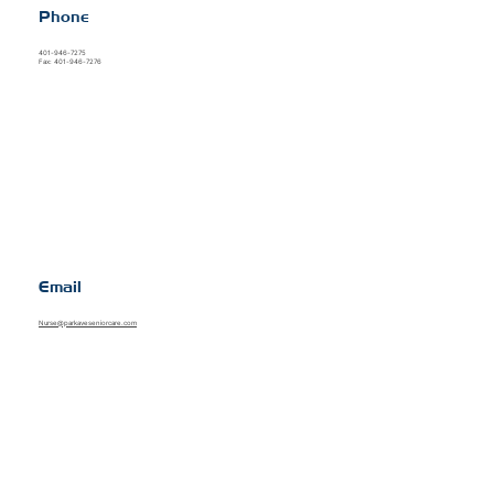
Phone
401-946-7275
Fax: 401-946-7276
Email
Nurse@parkaveseniorcare.com