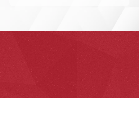
PARK AVENUE SENIOR CARE, 罗得岛公园大道老人中心，成立于2016年，服务罗得岛州的华人社区。是州
政府注册的日间健康护理中心。中心提供免费专车接送服务，供应免费早餐和由当地中餐馆配送的营养丰富午
餐。中心配备专业的护理团队，定期为老人们体检，帮助约诊医生，接送就诊及治疗。中心还协助老人申请或
延续福利保险及营养补贴等